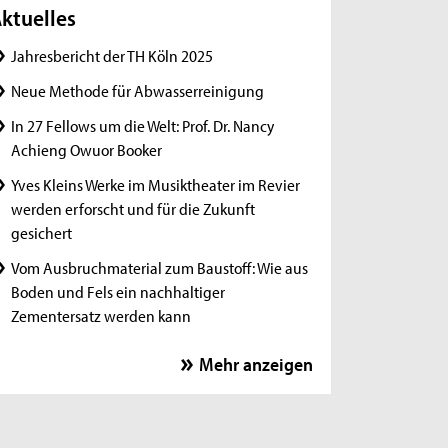
ktuelles
Jahresbericht der TH Köln 2025
Neue Methode für Abwasserreinigung
In 27 Fellows um die Welt: Prof. Dr. Nancy
Achieng Owuor Booker
Yves Kleins Werke im Musiktheater im Revier
werden erforscht und für die Zukunft
gesichert
Vom Ausbruchmaterial zum Baustoff: Wie aus
Boden und Fels ein nachhaltiger
Zementersatz werden kann
In 27 Fellows um die Welt: Prof. Dr. Enrique
Mehr anzeigen
Díaz de León López
Personzentrierter Dialog - wirksame
Begegnungen