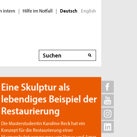
n intern
Hilfe im Notfall
English
|
|
Deutsch
Suche
ine Skulptur als
ebendiges Beispiel der
estaurierung
e Masterstudentin Karoline Reck hat ein
nzept für die Restaurierung einer
rmorskulpturengruppe von Venus und Amor