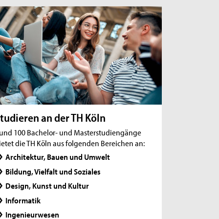
Preis der Bauindustrie NRW und der TH Köln:
Absolvent*innen für herausragende
Leistungen geehrt
Brückenbauer zwischen Wissenschaft und
Industrie
Neuberufen 2026: Prof. Dr. Nina Kläsener
tudieren an der TH Köln
und 100 Bachelor- und Masterstudiengänge
ietet die TH Köln aus folgenden Bereichen an:
Architektur, Bauen und Umwelt
Bildung, Vielfalt und Soziales
Design, Kunst und Kultur
Informatik
Ingenieurwesen