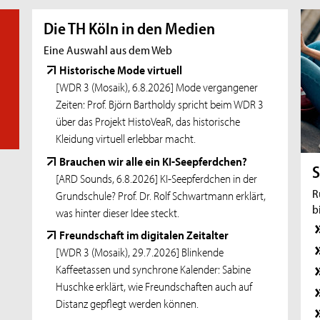
Studierende und Studieninteressierte
Die TH Köln in den Medien
11.08.26
- Zoom-Sprechstunde
Eine Auswahl aus dem Web
Online-Sprechstunde für Incomings
Exchange
Historische Mode virtuell
[WDR 3 (Mosaik), 6.8.2026] Mode vergangener
11.08.26
- Zoom-Sprechstunde
Zeiten: Prof. Björn Bartholdy spricht beim WDR 3
Online-Sprechstunde: Erasmus+
über das Projekt HistoVeaR, das historische
Auslandsstudium
Kleidung virtuell erlebbar macht.
11.08.26
- Offene Zoom-Sprechstunde
Brauchen wir alle ein KI-Seepferdchen?
Offene Zoom-Sprechstunde für
S
[ARD Sounds, 6.8.2026] KI-Seepferdchen in der
Promotionsinteressierte und Promovierende
R
Grundschule? Prof. Dr. Rolf Schwartmann erklärt,
b
11.08.26
- Workshop
was hinter dieser Idee steckt.
Erfolgreich Eigenkapital finden: Mach dich
Freundschaft im digitalen Zeitalter
interessant für Investoren
[WDR 3 (Mosaik), 29.7.2026] Blinkende
Kaffeetassen und synchrone Kalender: Sabine
11.08.26
- Zoom-Sprechstunde
Huschke erklärt, wie Freundschaften auch auf
Online-Sprechstunde für Studieninteressierte
Distanz gepflegt werden können.
und Studierende mit Fluchthintergrund