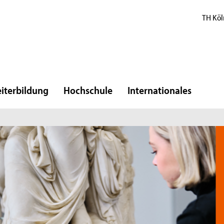
TH Köl
iterbildung
Hochschule
Internationales
E
l
R
Di
Ko
Ma