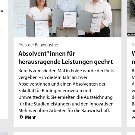
Preis der Bauindustrie
F
Absolvent*innen für
W
herausragende Leistungen geehrt
n
Bereits zum vierten Mal in Folge wurde der Preis
B
vergeben – in diesem Jahr an zwei
M
Absolventinnen und einen Absolventen der
A
Fakultät für Bauingenieurwesen und
w
Umwelttechnik. Sie erhielten die Auszeichnung
d
für ihre Studienleistungen und den innovativen
B
Mehrwert ihrer Arbeiten für die Bauwirtschaft.
a
Mehr
v