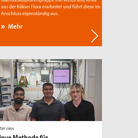
s der Kölner Flora erarbeitet und führt diese im
schluss eigenständig aus.
Mehr
nterview
eue Methode für