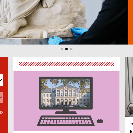
au
An
I
N