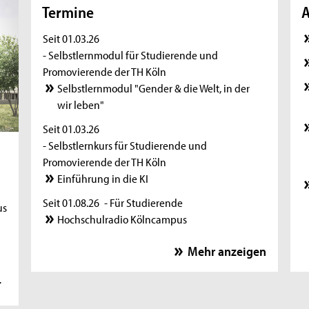
Termine
A
Seit 01.03.26
- Selbstlernmodul für Studierende und
Promovierende der TH Köln
Selbstlernmodul "Gender & die Welt, in der
wir leben"
Seit 01.03.26
- Selbstlernkurs für Studierende und
Promovierende der TH Köln
u
Einführung in die KI
Seit 01.08.26
- Für Studierende
us
Hochschulradio Kölncampus
Seit 05.08.26
- Ausstellung
Mehr anzeigen
Leben unter demselben Himmel
r
11.08.26
- Zoom-Sprechstunde
Online-Sprechstunde für internationale