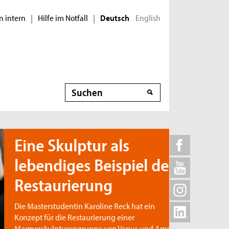
n intern
Hilfe im Notfall
English
|
|
Deutsch
Suche
ine Skulptur als
ebendiges Beispiel der
estaurierung
e Masterstudentin Karoline Reck hat ein
nzept für die Restaurierung einer
rmorskulpturengruppe von Venus und Amor