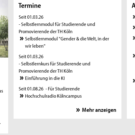
Termine
A
Seit 01.03.26
- Selbstlernmodul für Studierende und
Promovierende der TH Köln
Selbstlernmodul "Gender & die Welt, in der
wir leben"
Seit 01.03.26
- Selbstlernkurs für Studierende und
Promovierende der TH Köln
u
Einführung in die KI
Seit 01.08.26
- Für Studierende
us
Hochschulradio Kölncampus
Seit 05.08.26
- Ausstellung
Mehr anzeigen
Leben unter demselben Himmel
r
11.08.26
- Zoom-Sprechstunde
Online-Sprechstunde für internationale