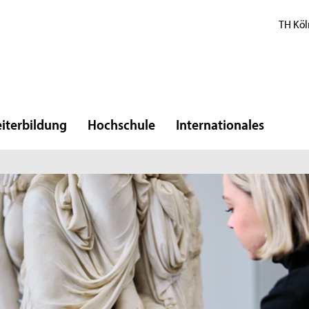
TH Köl
iterbildung
Hochschule
Internationales
E
l
R
Di
Ko
Ma