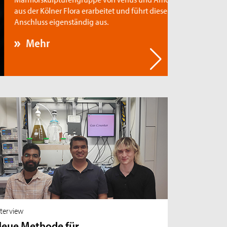
s der Kölner Flora erarbeitet und führt diese im
schluss eigenständig aus.
Mehr
nterview
eue Methode für