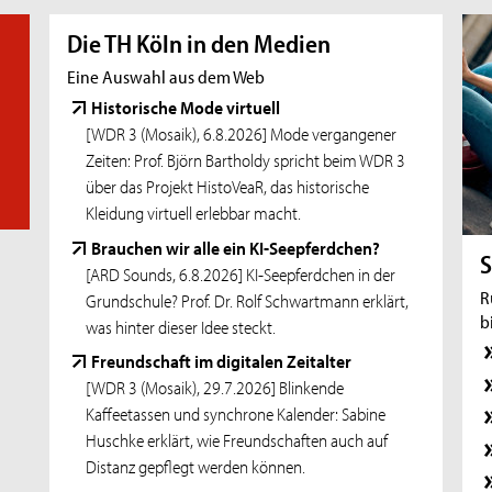
Studierende und Studieninteressierte
Die TH Köln in den Medien
11.08.26
- Zoom-Sprechstunde
Eine Auswahl aus dem Web
Online-Sprechstunde für Incomings
Exchange
Historische Mode virtuell
[WDR 3 (Mosaik), 6.8.2026] Mode vergangener
11.08.26
- Zoom-Sprechstunde
Zeiten: Prof. Björn Bartholdy spricht beim WDR 3
Online-Sprechstunde: Erasmus+
über das Projekt HistoVeaR, das historische
Auslandsstudium
Kleidung virtuell erlebbar macht.
11.08.26
- Offene Zoom-Sprechstunde
Brauchen wir alle ein KI-Seepferdchen?
Offene Zoom-Sprechstunde für
S
[ARD Sounds, 6.8.2026] KI-Seepferdchen in der
Promotionsinteressierte und Promovierende
R
Grundschule? Prof. Dr. Rolf Schwartmann erklärt,
b
11.08.26
- Workshop
was hinter dieser Idee steckt.
Erfolgreich Eigenkapital finden: Mach dich
Freundschaft im digitalen Zeitalter
interessant für Investoren
[WDR 3 (Mosaik), 29.7.2026] Blinkende
Kaffeetassen und synchrone Kalender: Sabine
11.08.26
- Zoom-Sprechstunde
Huschke erklärt, wie Freundschaften auch auf
Online-Sprechstunde für Studieninteressierte
Distanz gepflegt werden können.
und Studierende mit Fluchthintergrund