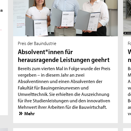
Preis der Bauindustrie
F
Absolvent*innen für
W
herausragende Leistungen geehrt
n
Bereits zum vierten Mal in Folge wurde der Preis
B
vergeben – in diesem Jahr an zwei
M
Absolventinnen und einen Absolventen der
A
Fakultät für Bauingenieurwesen und
w
Umwelttechnik. Sie erhielten die Auszeichnung
d
für ihre Studienleistungen und den innovativen
B
Mehrwert ihrer Arbeiten für die Bauwirtschaft.
a
Mehr
v