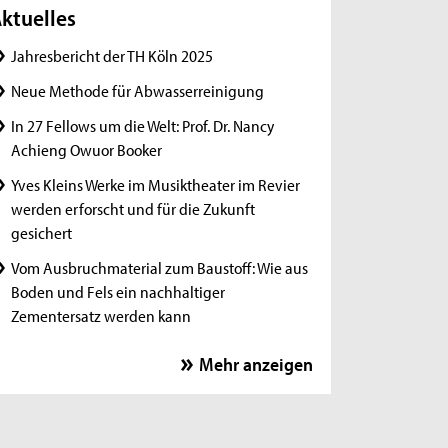
ktuelles
Jahresbericht der TH Köln 2025
Neue Methode für Abwasserreinigung
In 27 Fellows um die Welt: Prof. Dr. Nancy
Achieng Owuor Booker
Yves Kleins Werke im Musiktheater im Revier
werden erforscht und für die Zukunft
gesichert
Vom Ausbruchmaterial zum Baustoff: Wie aus
Boden und Fels ein nachhaltiger
Zementersatz werden kann
In 27 Fellows um die Welt: Prof. Dr. Enrique
Mehr anzeigen
Díaz de León López
Personzentrierter Dialog - wirksame
Begegnungen