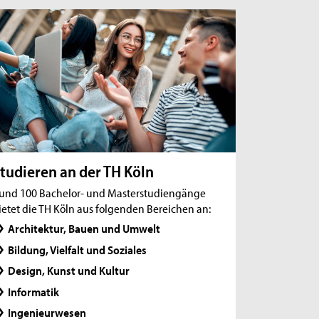
Preis der Bauindustrie NRW und der TH Köln:
Absolvent*innen für herausragende
Leistungen geehrt
Brückenbauer zwischen Wissenschaft und
Industrie
Neuberufen 2026: Prof. Dr. Nina Kläsener
tudieren an der TH Köln
und 100 Bachelor- und Masterstudiengänge
ietet die TH Köln aus folgenden Bereichen an:
Architektur, Bauen und Umwelt
Bildung, Vielfalt und Soziales
Design, Kunst und Kultur
Informatik
Ingenieurwesen