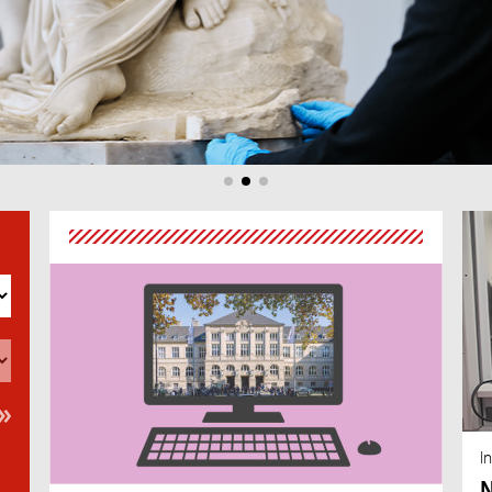
au
An
I
N