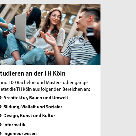
Preis der Bauindustrie NRW und der TH Köln:
Absolvent*innen für herausragende
Leistungen geehrt
Brückenbauer zwischen Wissenschaft und
Industrie
Neuberufen 2026: Prof. Dr. Nina Kläsener
tudieren an der TH Köln
und 100 Bachelor- und Masterstudiengänge
ietet die TH Köln aus folgenden Bereichen an:
Architektur, Bauen und Umwelt
Bildung, Vielfalt und Soziales
Design, Kunst und Kultur
Informatik
Ingenieurwesen