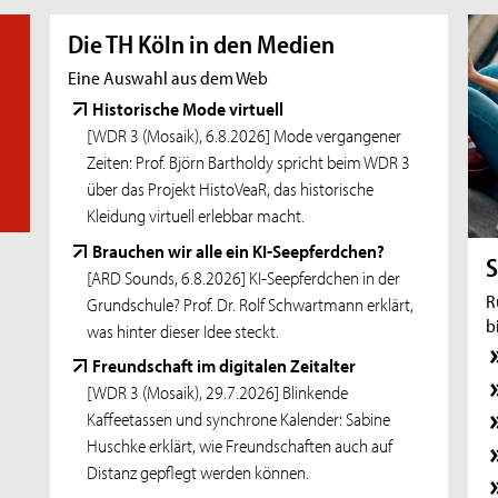
Studierende und Studieninteressierte
Die TH Köln in den Medien
11.08.26
- Zoom-Sprechstunde
Eine Auswahl aus dem Web
Online-Sprechstunde für Incomings
Exchange
Historische Mode virtuell
[WDR 3 (Mosaik), 6.8.2026] Mode vergangener
11.08.26
- Zoom-Sprechstunde
Zeiten: Prof. Björn Bartholdy spricht beim WDR 3
Online-Sprechstunde: Erasmus+
über das Projekt HistoVeaR, das historische
Auslandsstudium
Kleidung virtuell erlebbar macht.
11.08.26
- Offene Zoom-Sprechstunde
Brauchen wir alle ein KI-Seepferdchen?
Offene Zoom-Sprechstunde für
S
[ARD Sounds, 6.8.2026] KI-Seepferdchen in der
Promotionsinteressierte und Promovierende
R
Grundschule? Prof. Dr. Rolf Schwartmann erklärt,
b
11.08.26
- Workshop
was hinter dieser Idee steckt.
Erfolgreich Eigenkapital finden: Mach dich
Freundschaft im digitalen Zeitalter
interessant für Investoren
[WDR 3 (Mosaik), 29.7.2026] Blinkende
Kaffeetassen und synchrone Kalender: Sabine
11.08.26
- Zoom-Sprechstunde
Huschke erklärt, wie Freundschaften auch auf
Online-Sprechstunde für Studieninteressierte
Distanz gepflegt werden können.
und Studierende mit Fluchthintergrund