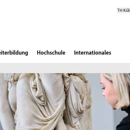
TH Köl
iterbildung
Hochschule
Internationales
E
l
R
Di
Ko
Ma