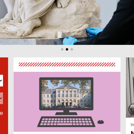
au
An
I
N