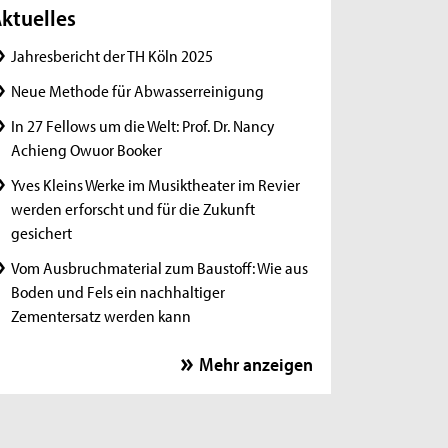
ktuelles
Jahresbericht der TH Köln 2025
Neue Methode für Abwasserreinigung
In 27 Fellows um die Welt: Prof. Dr. Nancy
Achieng Owuor Booker
Yves Kleins Werke im Musiktheater im Revier
werden erforscht und für die Zukunft
gesichert
Vom Ausbruchmaterial zum Baustoff: Wie aus
Boden und Fels ein nachhaltiger
Zementersatz werden kann
In 27 Fellows um die Welt: Prof. Dr. Enrique
Mehr anzeigen
Díaz de León López
Personzentrierter Dialog - wirksame
Begegnungen