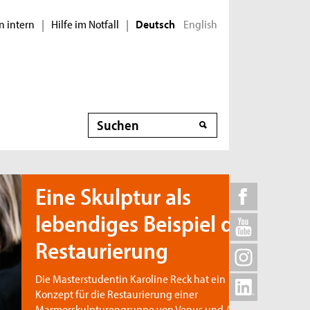
n intern
Hilfe im Notfall
English
|
|
Deutsch
Suche
ine Skulptur als
ebendiges Beispiel der
estaurierung
e Masterstudentin Karoline Reck hat ein
nzept für die Restaurierung einer
rmorskulpturengruppe von Venus und Amor