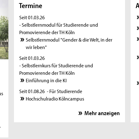
Termine
A
Seit 01.03.26
- Selbstlernmodul für Studierende und
Promovierende der TH Köln
Selbstlernmodul "Gender & die Welt, in der
wir leben"
Seit 01.03.26
- Selbstlernkurs für Studierende und
Promovierende der TH Köln
u
Einführung in die KI
Seit 01.08.26
- Für Studierende
us
Hochschulradio Kölncampus
Seit 05.08.26
- Ausstellung
Mehr anzeigen
Leben unter demselben Himmel
r
11.08.26
- Zoom-Sprechstunde
Online-Sprechstunde für internationale