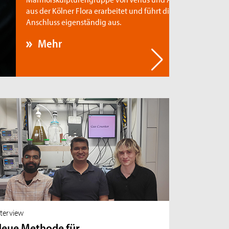
s der Kölner Flora erarbeitet und führt diese im
schluss eigenständig aus.
Mehr
nterview
eue Methode für