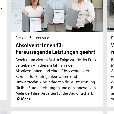
Preis der Bauindustrie
F
Absolvent*innen für
W
herausragende Leistungen geehrt
n
Bereits zum vierten Mal in Folge wurde der Preis
B
vergeben – in diesem Jahr an zwei
M
Absolventinnen und einen Absolventen der
A
Fakultät für Bauingenieurwesen und
w
Umwelttechnik. Sie erhielten die Auszeichnung
d
für ihre Studienleistungen und den innovativen
B
Mehrwert ihrer Arbeiten für die Bauwirtschaft.
a
Mehr
v