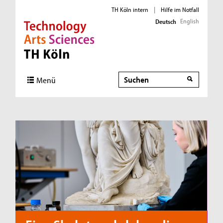
TH Köln intern
|
Hilfe im Notfall
English
Deutsch
Direkt zur Hauptnavigation
Direkt zum Inhalt
Direkt zum Fußbereich
Suche
Menü