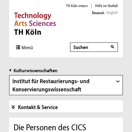
TH Köln intern
|
Hilfe im Notfall
English
Deutsch
Direkt zur Hauptnavigation
Direkt zur Subnavigation
Direkt zum Inhalt
Direkt zum Fußbereich
Suche
Suche
Menü
Kulturwissenschaften
Institut für Restaurierungs- und
Konservierungswissenschaft
Kontakt & Service
Die Personen des CICS