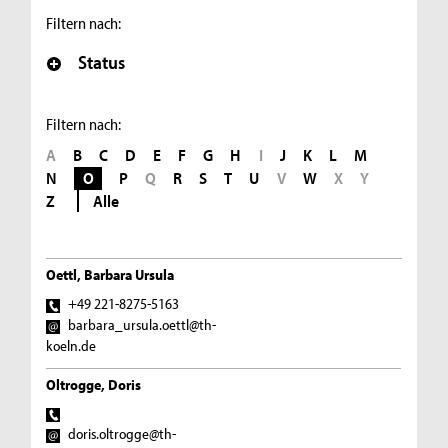
Filtern nach:
Status
Filtern nach:
A
B
C
D
E
F
G
H
I
J
K
L
M
N
O
P
Q
R
S
T
U
V
W
X
Y
Z
Alle
Oettl, Barbara Ursula
+49 221-8275-5163
barbara_ursula.oettl@th-
koeln.de
Oltrogge, Doris
doris.oltrogge@th-