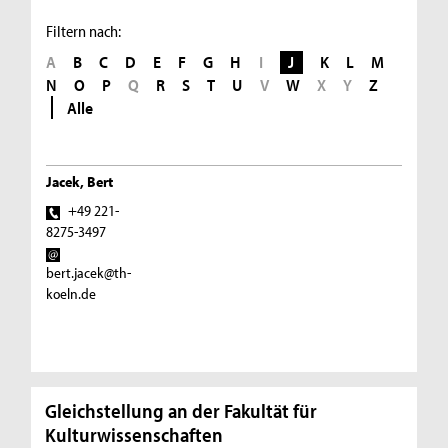
Filtern nach:
A
B
C
D
E
F
G
H
I
J
K
L
M
N
O
P
Q
R
S
T
U
V
W
X
Y
Z
Alle
Jacek, Bert
+49 221-
8275-3497
bert.jacek@th-
koeln.de
Gleichstellung an der Fakultät für
Kulturwissenschaften