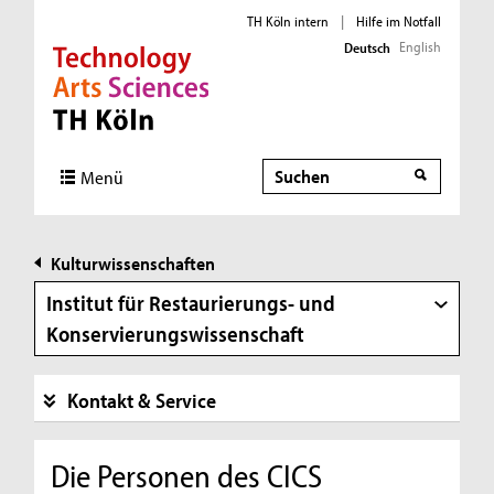
TH Köln intern
|
Hilfe im Notfall
English
Deutsch
Direkt zur Hauptnavigation
Direkt zur Subnavigation
Direkt zum Inhalt
Direkt zum Fußbereich
Suche
Suche
Menü
Kulturwissenschaften
Institut für Restaurierungs- und
Konservierungswissenschaft
Kontakt & Service
Die Personen des CICS