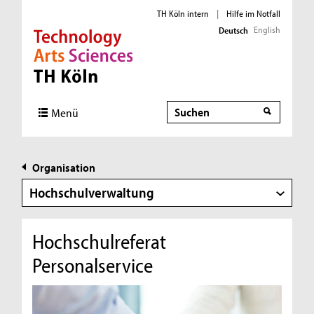
TH Köln intern
|
Hilfe im Notfall
English
Deutsch
Direkt zur Hauptnavigation
Direkt zur Subnavigation
Direkt zum Inhalt
Direkt zum Fußbereich
Suche
Menü
Organisation
Hochschulverwaltung
Hochschulreferat
Personalservice