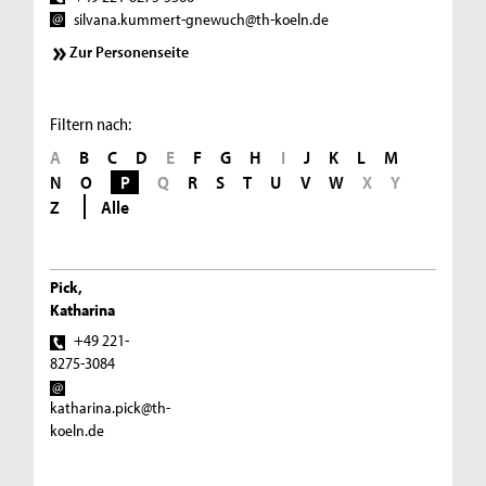
silvana.kummert-gnewuch@th-koeln.de
Zur Personenseite
Filtern nach:
A
B
C
D
E
F
G
H
I
J
K
L
M
N
O
P
Q
R
S
T
U
V
W
X
Y
Z
Alle
Pick,
Katharina
+49 221-
8275-3084
katharina.pick@th-
koeln.de