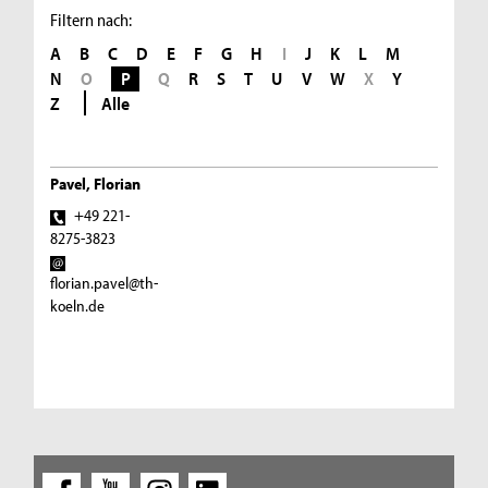
Filtern nach:
A
B
C
D
E
F
G
H
I
J
K
L
M
N
O
P
Q
R
S
T
U
V
W
X
Y
Z
Alle
Pavel, Florian
+49 221-
8275-3823
florian.pavel@th-
koeln.de