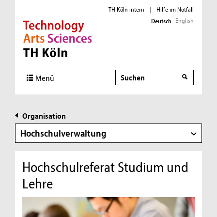
TH Köln intern
|
Hilfe im Notfall
English
Deutsch
Direkt zur Hauptnavigation
Direkt zur Subnavigation
Direkt zum Inhalt
Direkt zum Fußbereich
Suche
Menü
Organisation
Hochschulverwaltung
Hochschulreferat Studium und
Lehre