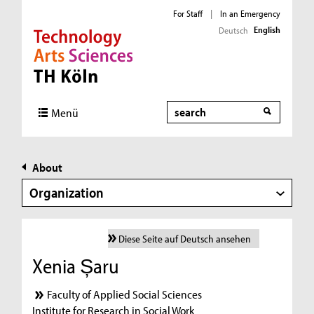
For Staff
|
In an Emergency
English
Deutsch
Direkt zur Hauptnavigation
Direkt zur Subnavigation
Direkt zum Inhalt
Direkt zum Fußbereich
Search
Menü
About
Organization
Diese Seite auf Deutsch ansehen
Xenia Șaru
Faculty of Applied Social Sciences
Institute for Research in Social Work