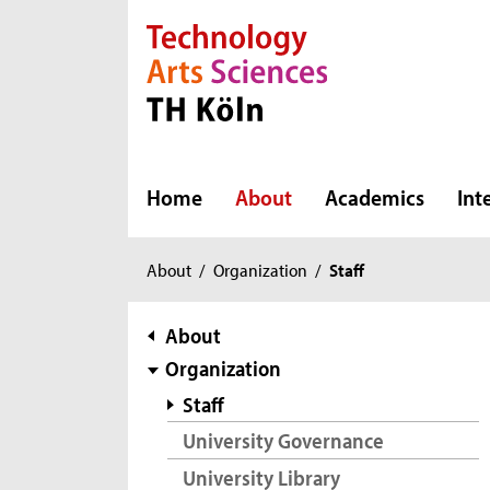
Direkt zur Hauptnavigation
Direkt zur Subnavigation
Direkt zum Inhalt
Direkt zum Fußbereich
Home
About
Academics
Int
You
About
/
Organization
/
Staff
are
here:
subnavigation
About
Organization
Staff
University Governance
University Library