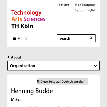
For Staff
|
In an Emergency
English
Deutsch
Direkt zur Hauptnavigation
Direkt zur Subnavigation
Direkt zum Inhalt
Direkt zum Fußbereich
Search
Menü
About
Organization
Diese Seite auf Deutsch ansehen
Henning Budde
M.Sc.