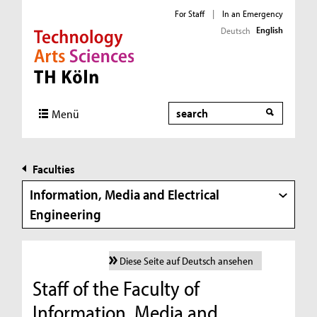
For Staff
|
In an Emergency
English
Deutsch
Direkt zur Hauptnavigation
Direkt zur Subnavigation
Direkt zum Inhalt
Direkt zum Fußbereich
Search
Menü
Faculties
Information, Media and Electrical
Engineering
Diese Seite auf Deutsch ansehen
Staff of the Faculty of
Information, Media and