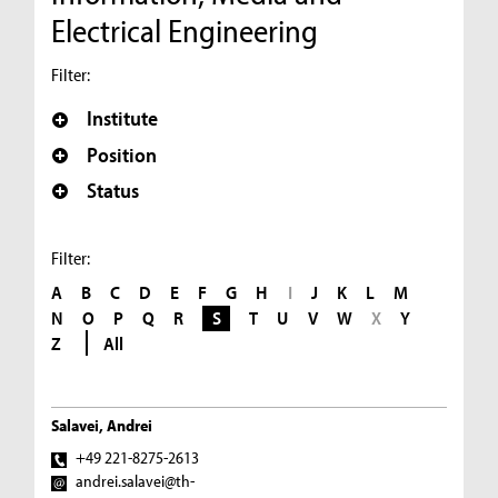
Electrical Engineering
Filter:
Institute
Position
Status
Filter:
A
B
C
D
E
F
G
H
I
J
K
L
M
N
O
P
Q
R
S
T
U
V
W
X
Y
Z
All
Salavei, Andrei
+49 221-8275-2613
andrei.salavei@th-