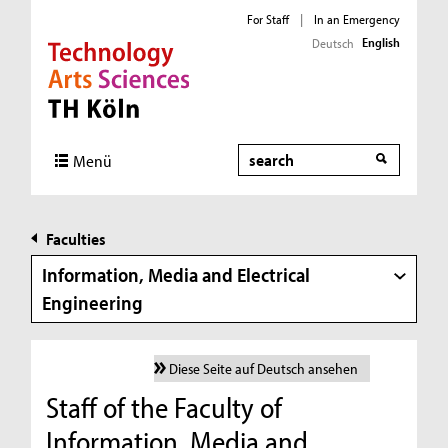
For Staff
|
In an Emergency
English
Deutsch
Direkt zur Hauptnavigation
Direkt zur Subnavigation
Direkt zum Inhalt
Direkt zum Fußbereich
Search
Menü
Faculties
Information, Media and Electrical
Engineering
Diese Seite auf Deutsch ansehen
Staff of the Faculty of
Information, Media and