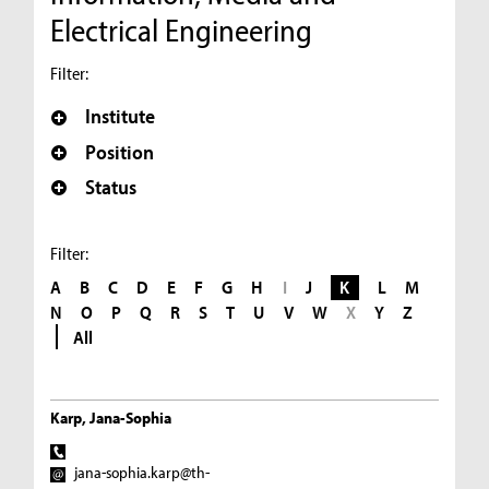
Electrical Engineering
Filter:
Institute
Position
Status
Filter:
A
B
C
D
E
F
G
H
I
J
K
L
M
N
O
P
Q
R
S
T
U
V
W
X
Y
Z
All
Karp, Jana-Sophia
jana-sophia.karp@th-